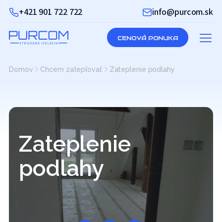
+421 901 722 722
info@purcom.sk
CENOVÁ PONUKA
Domov
Chcem zatepľovať
Zateplenie podlahy
Zateplenie
podlahy