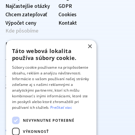
Najčastejšie otázky
GDPR
Chcem zatepľovať
Cookies
Výpočet ceny
Kontakt
Kde pôsobíme
Prehľad lokalít
×
Táto webová lokalita
Bratislavský kraj
›
používa súbory cookie.
Trnavský kraj
Senec
›
Súbory cookie používame na prispôsobenie
Nitriansky kraj
Bratislava
Hlohovec
›
obsahu, reklám a analýzu návštevnosti.
Trenčiansky kraj
Malacky
Dunajská Streda
Nitra
›
Informácie o vašom používaní našej stránky
zdieľame aj s našimi reklamnými a
Žilinský kraj
Pezinok
Galanta
Komárno
Trenčín
›
analytickými partnermi, ktorí ich môžu
Banskobystrický kraj
Piešťany
Levice
Prievidza
Žilina
›
kombinovať s inými informáciami, ktoré ste
im poskytli alebo ktoré zhromaždili pri
Prešovský kraj
Senica
Nové Zámky
Bánovce nad
Ružomberok
Banská Bystrica
›
používaní ich služieb.
Prečítať viac
Košický kraj
Skalica
Šaľa
Bebravou
Dolný Kubín
Zvolen
Svidník
›
Kontakt
Trnava
Topoľčany
Ilava
Čadca
Banská Štiavnica
Prešov
Košice
NEVYHNUTNE POTREBNÉ
Zlaté Moravce
Myjava
Martin
Brezno
Bardejov
Gelnica
VÝKONNOSŤ
+421 901 722 722