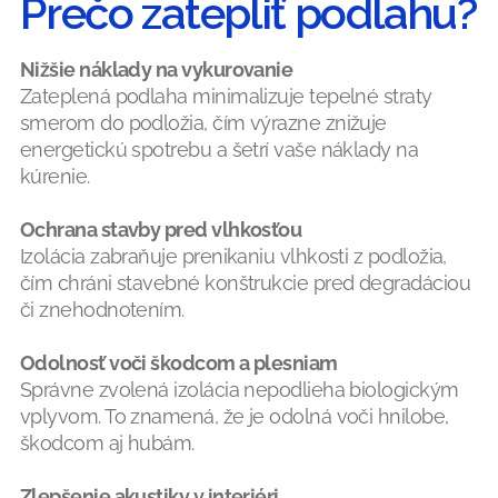
Prečo zatepliť podlahu?
Nižšie náklady na vykurovanie
Zateplená podlaha minimalizuje tepelné straty
smerom do podložia, čím výrazne znižuje
energetickú spotrebu a šetrí vaše náklady na
kúrenie.
Ochrana stavby pred vlhkosťou
Izolácia zabraňuje prenikaniu vlhkosti z podložia,
čím chráni stavebné konštrukcie pred degradáciou
či znehodnotením.
Odolnosť voči škodcom a plesniam
Správne zvolená izolácia nepodlieha biologickým
vplyvom. To znamená, že je odolná voči hnilobe,
škodcom aj hubám.
Zlepšenie akustiky v interiéri