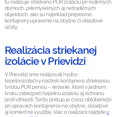
tu realizuje striekanú PUR izoláciu pri rodinných
domoch, priemyselných aj netradičných
objektoch, ako sú napríklad prepravné
kontajnery upravené na obytné či skladové
účely.
Realizácia striekanej
izolácie v Prievidzi
V Prievidzi sme realizovali hydro-
tepelnoizolačný nástrek kontajnera striekanou
tvrdou PUR penou – riešenie, ktoré v jednom
kroku zabezpečí tepelnú izoláciu aj ochranu
proti vlhkosti. Tento prístup je čoraz obľúbenejší
pri úpravách kontajnerov na obytné, skladové
aj komerčné využitie. Viac o realizácii nájdete
v