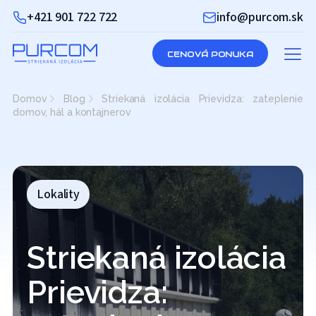
+421 901 722 722
info@purcom.sk
CENOVÁ PONUKA
Domov
Blog
Striekaná izolácia Prievidza: zateplenie
domov, hál a kontajnerov
Lokality
Striekaná izolácia
Prievidza: