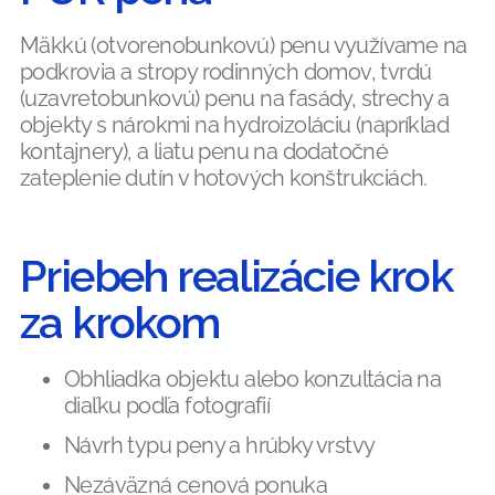
Mäkkú (otvorenobunkovú) penu využívame na
podkrovia a stropy rodinných domov, tvrdú
(uzavretobunkovú) penu na fasády, strechy a
objekty s nárokmi na hydroizoláciu (napríklad
kontajnery), a liatu penu na dodatočné
zateplenie dutín v hotových konštrukciách.
Priebeh realizácie krok
za krokom
Obhliadka objektu alebo konzultácia na
diaľku podľa fotografií
Návrh typu peny a hrúbky vrstvy
Nezáväzná cenová ponuka