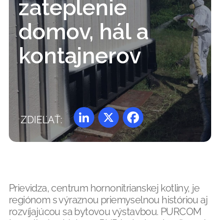
zateplenie
domov, hál a
kontajnerov
ZDIEĽAŤ:
LinkedIn
X
Facebook
Prievidza, centrum hornonitrianskej kotliny, je
regiónom s výraznou priemyselnou históriou aj
rozvíjajúcou sa bytovou výstavbou. PURCOM