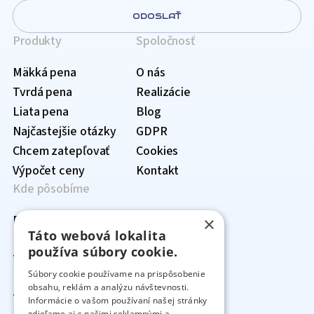
ODOSLAŤ
Produkty
Spoločnosť
Mäkká pena
O nás
Tvrdá pena
Realizácie
Liata pena
Blog
Najčastejšie otázky
GDPR
Chcem zatepľovať
Cookies
Výpočet ceny
Kontakt
Kde pôsobíme
Prehľad lokalít
×
Táto webová lokalita
Bratislavský kraj
›
používa súbory cookie.
Trnavský kraj
Senec
›
Súbory cookie používame na prispôsobenie
Nitriansky kraj
Bratislava
Hlohovec
›
obsahu, reklám a analýzu návštevnosti.
Trenčiansky kraj
Malacky
Dunajská Streda
Nitra
›
Informácie o vašom používaní našej stránky
zdieľame aj s našimi reklamnými a