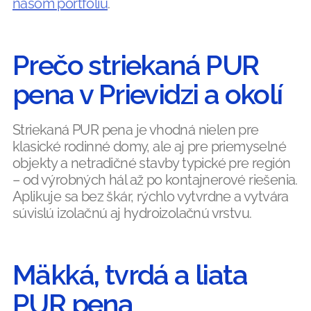
našom portfóliu
.
Prečo striekaná PUR
pena v Prievidzi a okolí
Striekaná PUR pena je vhodná nielen pre
klasické rodinné domy, ale aj pre priemyselné
objekty a netradičné stavby typické pre región
– od výrobných hál až po kontajnerové riešenia.
Aplikuje sa bez škár, rýchlo vytvrdne a vytvára
súvislú izolačnú aj hydroizolačnú vrstvu.
Mäkká, tvrdá a liata
PUR pena