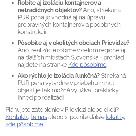
Robíte aj izoláciu kontajnerov a
netradičných objektov?
Áno, striekaná
PUR pena je vhodná aj na úpravu
prepravných kontajnerov a podobných
konštrukcií.
Pôsobíte aj v okolitých obciach Prievidze?
Áno, realizácie robíme v celom regióne aj
na ďalších miestach Slovenska - prehľad
nájdete na stránke
Kde pôsobíme
.
Ako rýchlo je izolácia funkčná?
Striekaná
PUR pena vytvrdne v priebehu minút,
objekt je tak možné využívať prakticky
ihneď po realizácii.
Plánujete zateplenie v Prievidzi alebo okolí?
Kontaktujte nás
alebo si pozrite ďalšie
lokality,
kde pôsobíme
.