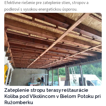
Efektívne riešenie pre zateplenie stien, stropov a
podkroví s vysokou energetickou úsporou.
Zateplenie stropu terasy reštaurácie
Koliba pod Vlkolíncom v Bielom Potoku pri
Ružomberku