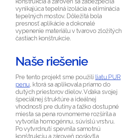
konštrukcia a zároveň sa zabezpečila
vynikajúca tepelná izolácia a eliminácia
tepelných mostov. Dôležitá bola
presnosť aplikácie a dokonalé
vypenenie materiálu v tvarovo zložitých
častiach konštrukcie.
Naše riešenie
Pre tento projekt sme použili
liatu PUR
penu
, ktorá sa aplikovala priamo do
dutých priestorov dielov. Vďaka svojej
špeciálnej štruktúre a ideálnej
vhodnosti pre dutiny a ťažko dostupné
miesta sa pena rovnomerne rozšírila a
vytvorila homogénnu, súvislú vrstvu.
Po vytvrdnutí spevnila samotnú
konštrukciu a zároveň poskytla