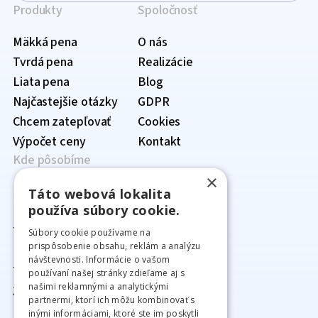
Produkty
Spoločnosť
Mäkká pena
O nás
Tvrdá pena
Realizácie
Liata pena
Blog
Najčastejšie otázky
GDPR
Chcem zatepľovať
Cookies
Výpočet ceny
Kontakt
Kde pôsobíme
×
Prehľad lokalít
Táto webová lokalita
používa súbory cookie.
Bratislavský kraj
›
Trnavský kraj
Senec
›
Súbory cookie používame na
prispôsobenie obsahu, reklám a analýzu
Nitriansky kraj
Bratislava
Hlohovec
›
návštevnosti. Informácie o vašom
Trenčiansky kraj
Malacky
Dunajská Streda
Nitra
›
používaní našej stránky zdieľame aj s
našimi reklamnými a analytickými
Žilinský kraj
Pezinok
Galanta
Komárno
Trenčín
›
partnermi, ktorí ich môžu kombinovať s
Banskobystrický kraj
Piešťany
Levice
Prievidza
Žilina
›
inými informáciami, ktoré ste im poskytli