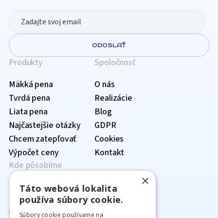
ODOSLAŤ
Produkty
Spoločnosť
Mäkká pena
O nás
Tvrdá pena
Realizácie
Liata pena
Blog
Najčastejšie otázky
GDPR
Chcem zatepľovať
Cookies
Výpočet ceny
Kontakt
Kde pôsobíme
×
Prehľad lokalít
Táto webová lokalita
používa súbory cookie.
Bratislavský kraj
›
Trnavský kraj
Senec
›
Súbory cookie používame na