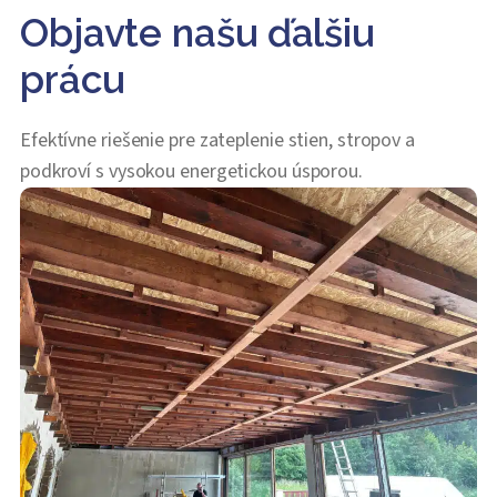
Objavte našu ďalšiu
prácu
Efektívne riešenie pre zateplenie stien, stropov a
podkroví s vysokou energetickou úsporou.